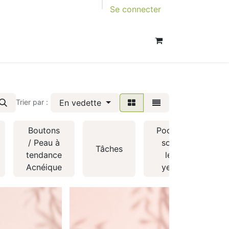
Se connecter
En vedette
Trier par :
Boutons
Poches
/ Peau à
sous
Tâches
tendance
les
Acnéique
yeux