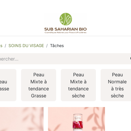
ts
SOINS DU VISAGE
Tâches
Peau
Peau
Peau
eau
Mixte à
Mixte à
Normale
asse
tendance
tendance
à très
Grasse
sèche
sèche