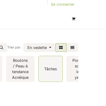
Se connecter
En vedette
Trier par :
Boutons
Poches
/ Peau à
sous
Tâches
tendance
les
Acnéique
yeux